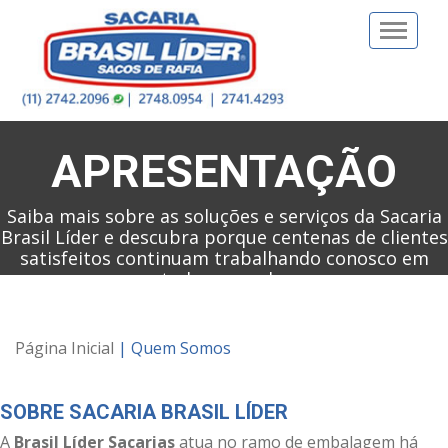
Toggle
naviga
APRESENTAÇÃO
Saiba mais sobre as soluções e serviços da Sacaria
Brasil Líder e descubra porque centenas de clientes
satisfeitos continuam trabalhando conosco em
todo o mundo.
Página Inicial
| Quem Somos
SOBRE SACARIA BRASIL LÍDER
A
Brasil Líder Sacarias
atua no ramo de embalagem há