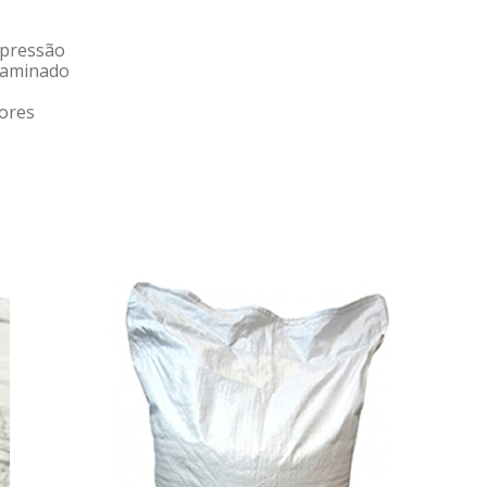
mpressão
 laminado
cores