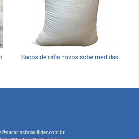
o
Sacos de ráfia novos sobe medidas
s@sacariasbrasillider.com.br